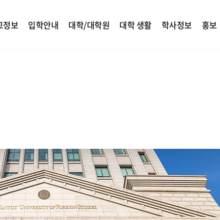
교정보
입학안내
대학/대학원
대학 생활
학사정보
홍보