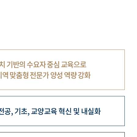
치 기반의 수요자 중심 교육으로
지역 맞춤형 전문가 양성 역량 강화
전공, 기초, 교양교육 혁신 및 내실화