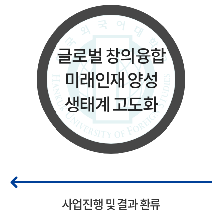
글로벌 창의융합
미래인재 양성
생태계 고도화
사업진행 및 결과 환류