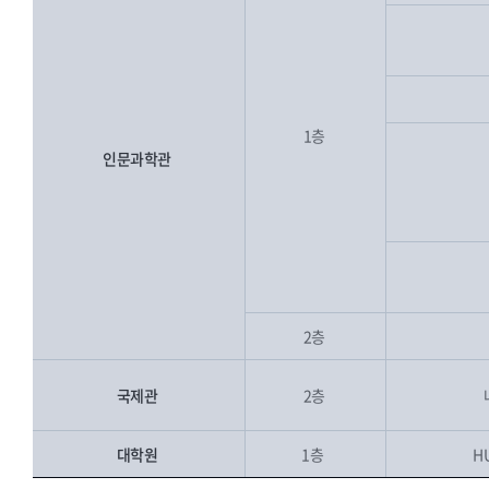
1층
인문과학관
2층
국제관
2층
대학원
1층
H