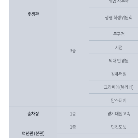
생협 사무국
후생관
생협 학생위원회
문구점
서점
3층
외대 안경원
컴퓨터점
그라찌에(북카페)
맘스터치
승차장
1층
경기대원고속
1층
던킨도넛
백년관 (본관)