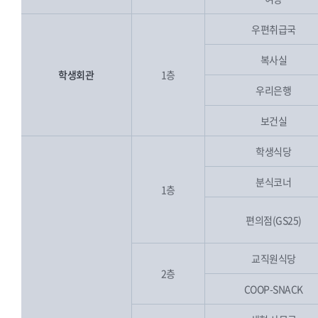
우편취급국
복사실
학생회관
1층
우리은행
보건실
학생식당
분식코너
1층
편의점(GS25)
교직원식당
2층
COOP-SNACK