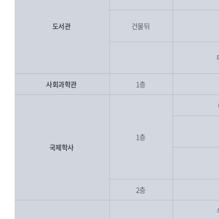
도서관
건물뒤
사회과학관
1층
1층
국제학사
2층