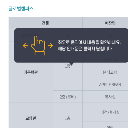
글로벌캠퍼스
건물
매장명
인문경상관
1층
매점
매점
학생식당
1층
어문학관
분식코너
APPLE BEAN
2층 (로비)
복사실
매점/휴게실
교양관
1층
여랑