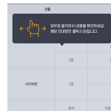
건물
여
1층
교수회관
무인 
2층
사이버관
1층
로비
이문