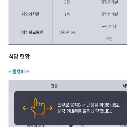
3층
매점휴게실
자연과학관
1층
매점휴게실
구내식당
국제사회교육원
생활관 1층
매점
식당 현황
서울캠퍼스
건물
식
교수회관
2층
교직
인문과학관
1층
학생