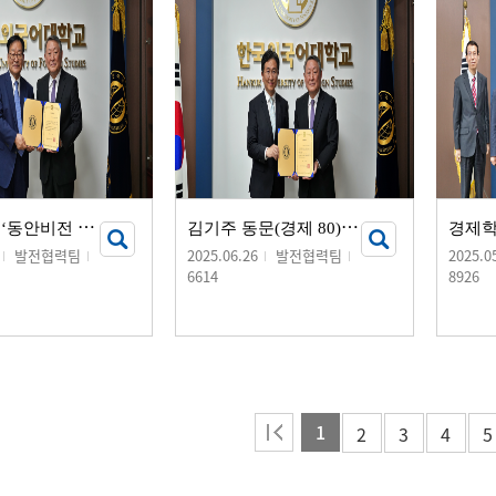
동
안교회, ‘동안비전 장학금’ 기부 서명식 개최
김
기주 동문(경제 80), ‘경제학부 김기주장학금’ 기부 서명식 개최
발전협력팀
2025.06.26
발전협력팀
2025.0
6614
8926
1
2
3
4
5