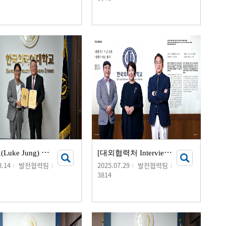
정
영오(Luke Jung) 동문(헝가리학 99), 장학금 기부 서명식 개최
[
대외협력처 Interview] 외대인의 자긍심과 미래에 대한 투자
8.14
발전협력팀
2025.07.29
발전협력팀
3814