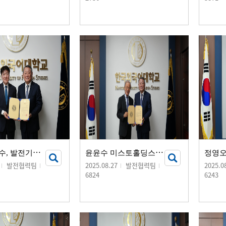
유
달승 교수, 발전기금 기부서명식 개최
윤
윤수 미스토홀딩스 회장, 발전기금 10억 원 기부
발전협력팀
2025.08.27
발전협력팀
2025.0
6824
6243