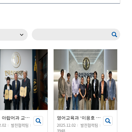
메뉴추가
윤
은경 아랍어과 교수, 누적 기부 1억 원 달성
영
어교육과 ‘이응호 장학금’ 기부 서명식 개최
2.02
발전협력팀
2025.12.02
발전협력팀
3948