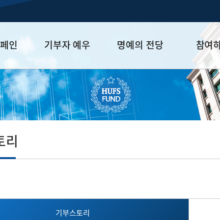
캠페인
기부자 예우
명예의 전당
참여
금
예우 프로그램
HUFS Honor
참여방법
세제 혜택
Diamond Club
기부하기
학금
Platinum Club
잠재기부자 
졸업동문 정
토리
업데이트
기부스토리