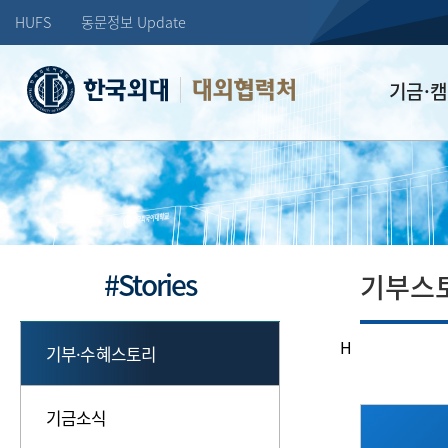
HUFS
동문정보 Update
대외협력처
기금·
학교발전기
장학기금
선배드림 장
#Stories
기부스
H
기부·수혜스토리
기금소식