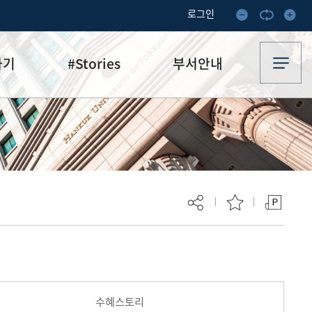
로그인
하기
#Stories
부서안내
기부·수혜스토리
업무안내
기금소식
오시는 길
추천
이달의 기부자
보
현재 페이지를 즐겨찾는 메뉴로
등록하시겠습니까?
수혜스토리