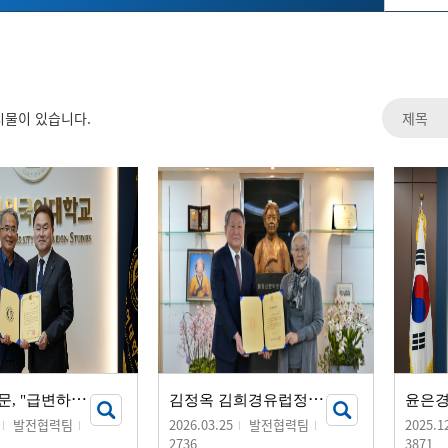
시물이 있습니다.
안
홍진 동문, "급변하는 시대 모교의 미래 인재 양성에 보탬되길"...
김
정옥 김희경유럽정신문화장학재단 이사장, 발전기금 20억 원 기부
발전협력팀
2026.03.25
발전협력팀
2025.1
2736
3871