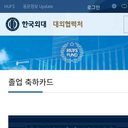
HUFS
동문정보 Update
로그인
대외협력처
졸업 축하카드