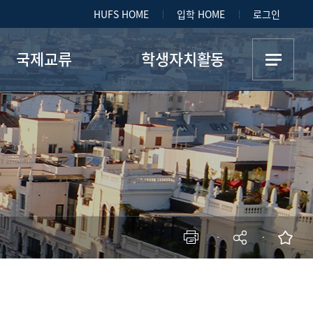
HUFS HOME
입학 HOME
로그인
국제교류
학생자치활동
스페인어권 정보
학생회소개
환프로그램 협정대학
우문연
파견학생
Armada
교환학생
Aula
해외어학연수
Los Novios
해외인턴쉽
Los Amigos
P.D.P
Los Toros
현재 페이지를 즐겨찾는 메뉴로