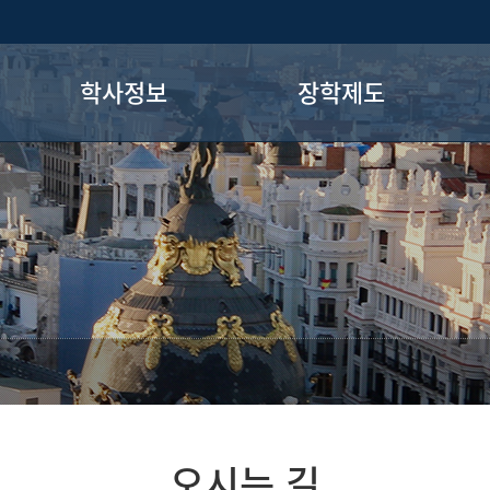
학사정보
장학제도
전공과목 소개
교내장학
학사일정
교외장학
교
졸업정보
자격증정보
학과장실 공지사항
홍보게시판
취업게시판
전공로드맵
오시는 길