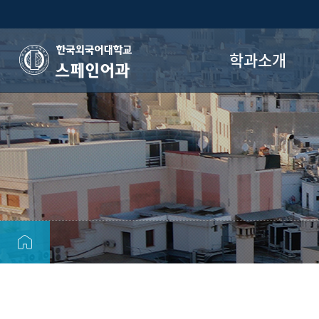
학과소개
스페인어과
스페인어과 소개
학과 연혁
교수진
학과장실소개
졸업후진로
사진갤러리
오시는 길