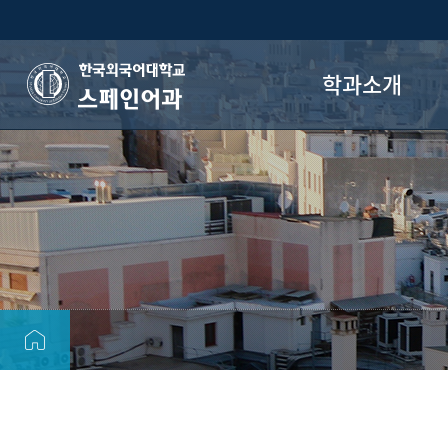
학과소개
스페인어과
스페인어과 소개
학과 연혁
교수진
학과장실소개
졸업후진로
사진갤러리
오시는 길