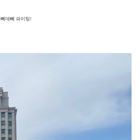
 뻬데뻬 파이팅!