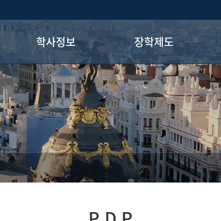
학사정보
장학제도
전공과목 소개
교내장학
학사일정
교외장학
교
졸업정보
자격증정보
학과장실 공지사항
홍보게시판
취업게시판
전공로드맵
P.D.P