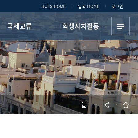
HUFS HOME
입학 HOME
로그인
국제교류
학생자치활동
스페인어권 정보
학생회소개
환프로그램 협정대학
우문연
파견학생
Armada
교환학생
Aula
해외어학연수
Los Novios
해외인턴쉽
Los Amigos
P.D.P
Los Toros
현재 페이지를 즐겨찾는 메뉴로