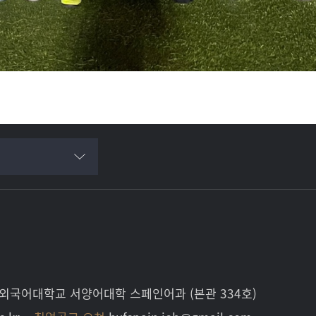
국외국어대학교 서양어대학 스페인어과 (본관 334호)