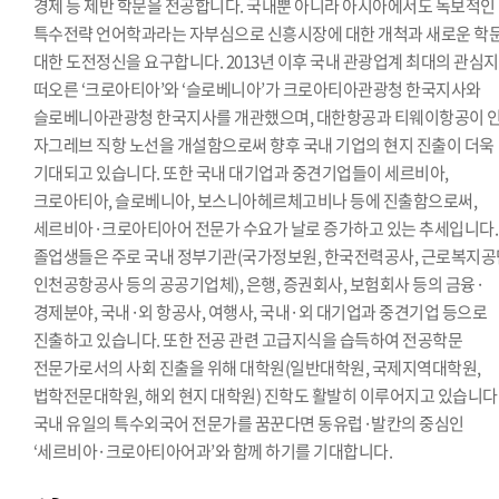
경제 등 제반 학문을 전공합니다. 국내뿐 아니라 아시아에서도 독보적인
특수전략 언어학과라는 자부심으로 신흥시장에 대한 개척과 새로운 학
대한 도전정신을 요구합니다. 2013년 이후 국내 관광업계 최대의 관심
떠오른 ‘크로아티아’와 ‘슬로베니아’가 크로아티아관광청 한국지사와
슬로베니아관광청 한국지사를 개관했으며, 대한항공과 티웨이항공이 인
자그레브 직항 노선을 개설함으로써 향후 국내 기업의 현지 진출이 더욱
기대되고 있습니다. 또한 국내 대기업과 중견기업들이 세르비아,
크로아티아, 슬로베니아, 보스니아헤르체고비나 등에 진출함으로써,
세르비아·크로아티아어 전문가 수요가 날로 증가하고 있는 추세입니다.
졸업생들은 주로 국내 정부기관(국가정보원, 한국전력공사, 근로복지공
인천공항공사 등의 공공기업체), 은행, 증권회사, 보험회사 등의 금융·
경제분야, 국내·외 항공사, 여행사, 국내·외 대기업과 중견기업 등으로
진출하고 있습니다. 또한 전공 관련 고급지식을 습득하여 전공학문
전문가로서의 사회 진출을 위해 대학원(일반대학원, 국제지역대학원,
법학전문대학원, 해외 현지 대학원) 진학도 활발히 이루어지고 있습니다
국내 유일의 특수외국어 전문가를 꿈꾼다면 동유럽·발칸의 중심인
‘세르비아·크로아티아어과’와 함께 하기를 기대합니다.