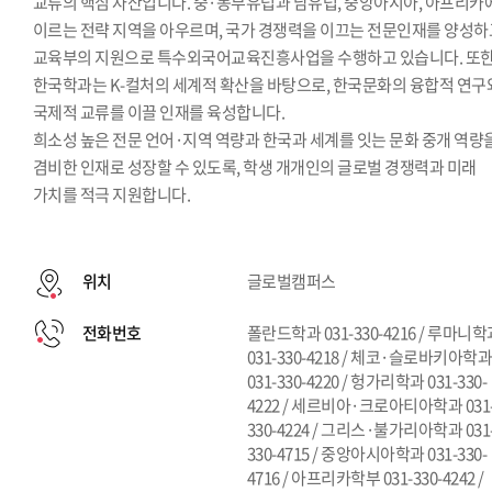
교류의 핵심 자산입니다. 중·동부유럽과 남유럽, 중앙아시아, 아프리카
이르는 전략 지역을 아우르며, 국가 경쟁력을 이끄는 전문인재를 양성하
교육부의 지원으로 특수외국어교육진흥사업을 수행하고 있습니다. 또
한국학과는 K-컬처의 세계적 확산을 바탕으로, 한국문화의 융합적 연구
국제적 교류를 이끌 인재를 육성합니다.
희소성 높은 전문 언어·지역 역량과 한국과 세계를 잇는 문화 중개 역량
겸비한 인재로 성장할 수 있도록, 학생 개개인의 글로벌 경쟁력과 미래
가치를 적극 지원합니다.
위치
글로벌캠퍼스
전화번호
폴란드학과 031-330-4216 / 루마니
031-330-4218 / 체코·슬로바키아학
031-330-4220 / 헝가리학과 031-330-
4222 / 세르비아·크로아티아학과 031
330-4224 / 그리스·불가리아학과 031
330-4715 / 중앙아시아학과 031-330-
4716 / 아프리카학부 031-330-4242 /