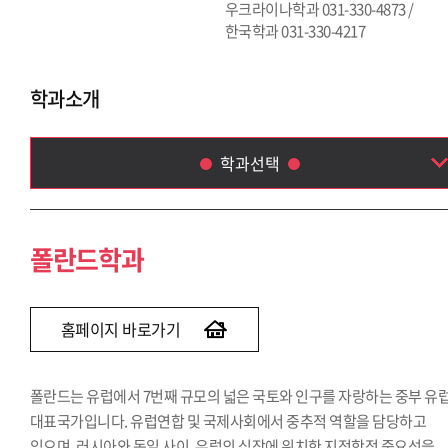
우크라이나학과 031-330-4873 /
한국학과 031-330-4217
학과소개
학과선택
폴란드학과
루마니아학과
폴란드학과
체코·슬로바키아학과
헝가리학과
세르비아·크로아티아학과
홈페이지 바로가기
그리스·불가리아학과
중앙아시아학과
폴란드는 유럽에서 7번째 규모의 넓은 국토와 인구를 자랑하는 중부 유
아프리카학부
대표국가입니다. 유럽연합 및 국제사회에서 중추적 역할을 담당하고
우크라이나학과
있으며, 러시아와 독일 사이, 유럽의 심장에 위치한 지정학적 중요성을