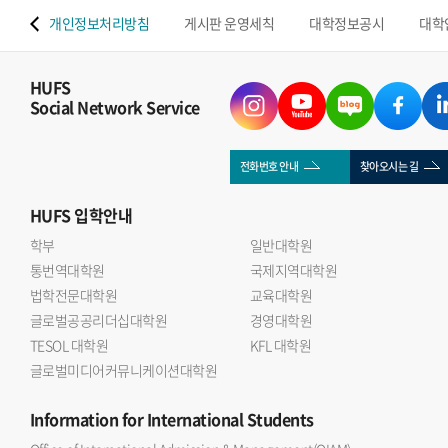
 맵
개인정보처리방침
게시판 운영세칙
대학정보공시
대학
HUFS
Social Network Service
전화번호 안내
찾아오시는 길
HUFS
입학안내
학부
일반대학원
통번역대학원
국제지역대학원
법학전문대학원
교육대학원
글로벌공공리더십대학원
경영대학원
TESOL 대학원
KFL 대학원
글로벌미디어커뮤니케이션대학원
Information
for International Students