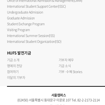
Office of International Admission & Management(OIAM)
International Student Support Center(ISSC)
Undergraduate Admission
Graduate Admission
Student Exchange Program
Visiting Program
International Summer Session(ISS)
International Student Organization(ISO)
HUFS
발전기금
기금 소개
기부자 예우
명예의 전당
기금 소식
참여하기
기부·수혜 Stories
이달의 기부자
서울캠퍼스
(02450) 서울특별시 동대문구 이문로 107 Tel. 82-2-2173-2114