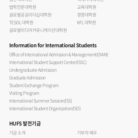
법학전문대학원
교육대학원
글로벌공공리더십대학원
경영대학원
TESOL 대학원
KFL 대학원
글로벌미디어커뮤니케이션대학원
Information
for International Students
Office of International Admission & Management(OIAM)
International Student Support Center(ISSC)
Undergraduate Admission
Graduate Admission
Student Exchange Program
Visiting Program
International Summer Session(ISS)
International Student Organization(ISO)
HUFS
발전기금
기금 소개
기부자 예우