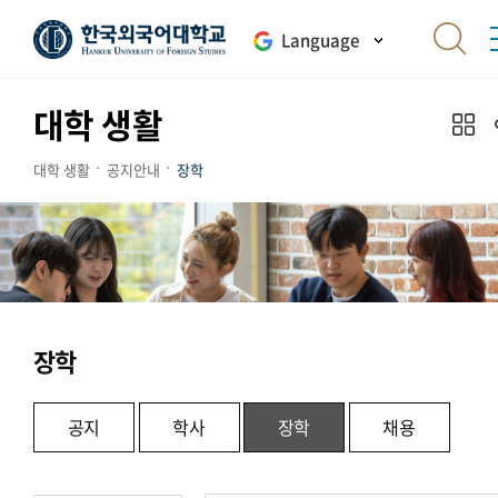
Language
대학 생활
대학 생활
공지안내
장학
장학
공지
학사
장학
채용
.