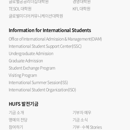
글로벌공공리더십대학원
경영대학원
TESOL 대학원
KFL 대학원
글로벌미디어커뮤니케이션대학원
Information
for International Students
Office of International Admission & Management(OIAM)
International Student Support Center(ISSC)
Undergraduate Admission
Graduate Admission
Student Exchange Program
Visiting Program
International Summer Session(ISS)
International Student Organization(ISO)
HUFS
발전기금
기금 소개
기부자 예우
명예의 전당
기금 소식
참여하기
기부·수혜 Stories