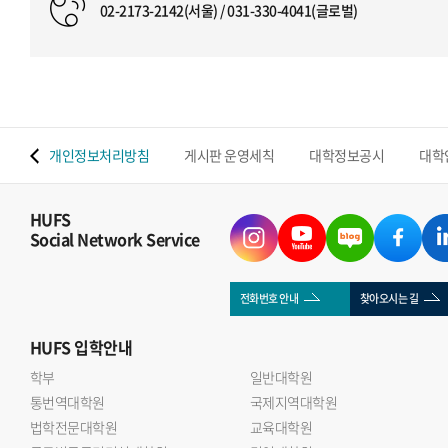
02-2173-2142(서울) / 031-330-4041(글로벌)
 맵
개인정보처리방침
게시판 운영세칙
대학정보공시
대학
HUFS
Social Network Service
전화번호 안내
찾아오시는 길
HUFS
입학안내
학부
일반대학원
통번역대학원
국제지역대학원
법학전문대학원
교육대학원