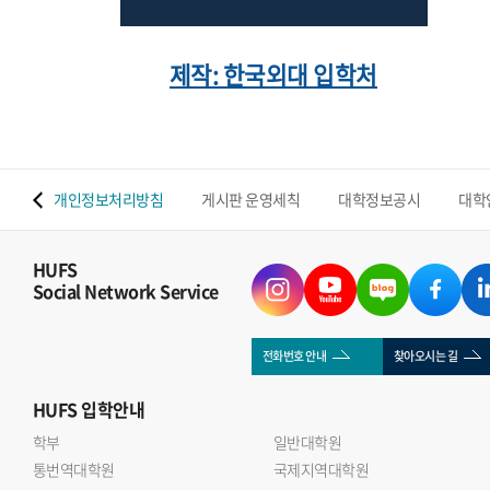
제작: 한국외대 입학처
 맵
개인정보처리방침
게시판 운영세칙
대학정보공시
대학
HUFS
Social Network Service
전화번호 안내
찾아오시는 길
HUFS
입학안내
학부
일반대학원
통번역대학원
국제지역대학원