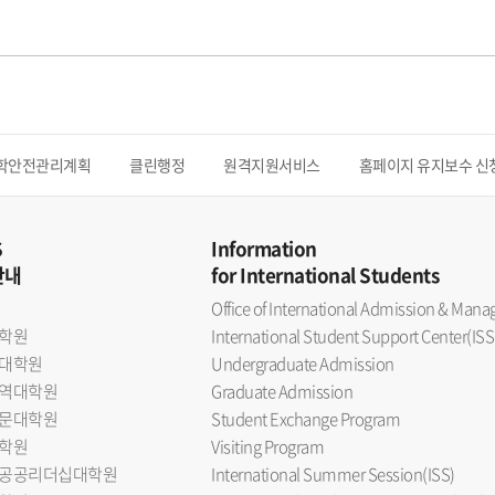
학안전관리계획
클린행정
원격지원서비스
홈페이지 유지보수 신
S
Information
안내
for International Students
Office of International Admission & Ma
학원
International Student Support Center(ISS
대학원
Undergraduate Admission
역대학원
Graduate Admission
문대학원
Student Exchange Program
학원
Visiting Program
공공리더십대학원
International Summer Session(ISS)