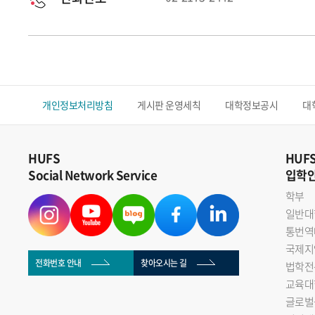
개인정보처리방침
게시판 운영세칙
대학정보공시
대
HUFS
HUF
Social Network Service
입학
학부
일반대
통번역
국제지
전화번호 안내
찾아오시는 길
법학전
교육대
글로벌