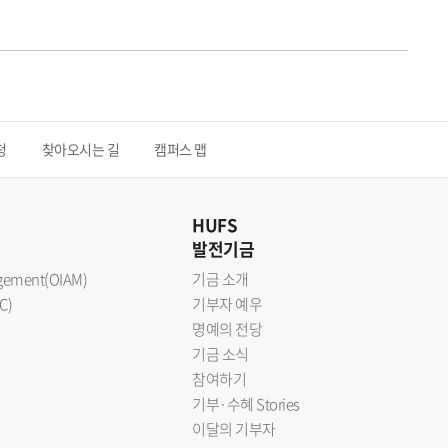
청
찾아오시는 길
캠퍼스 맵
HUFS
발전기금
nagement(OIAM)
기금 소개
C)
기부자 예우
명예의 전당
기금 소식
참여하기
기부·수혜 Stories
이달의 기부자