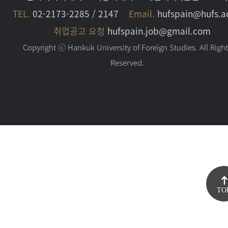
TEL.
02-2173-2285 / 2147
Email.
hufspain@hufs.a
취업공고 요청
hufspain.job@gmail.com
Copyright ⓒ Hankuk University of Foreign Studies. All Righ
Reserved.
TO