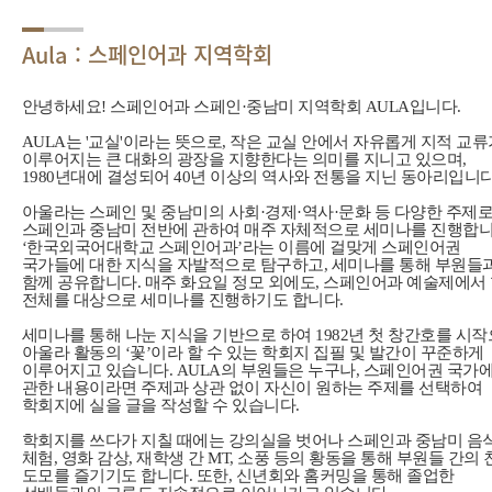
Aula : 스페인어과 지역학회
안녕하세요! 스페인어과 스페인·중남미 지역학회 AULA입니다.
AULA는 '교실'이라는 뜻으로, 작은 교실 안에서 자유롭게 지적 교
이루어지는 큰 대화의 광장을 지향한다는 의미를 지니고 있으며,
1980년대에 결성되어 40년 이상의 역사와 전통을 지닌 동아리입니다
아울라는 스페인 및 중남미의 사회·경제·역사·문화 등 다양한 주제
스페인과 중남미 전반에 관하여 매주 자체적으로 세미나를 진행합니
‘한국외국어대학교 스페인어과’라는 이름에 걸맞게 스페인어권
국가들에 대한 지식을 자발적으로 탐구하고, 세미나를 통해 부원들
함께 공유합니다. 매주 화요일 정모 외에도, 스페인어과 예술제에서
전체를 대상으로 세미나를 진행하기도 합니다.
세미나를 통해 나눈 지식을 기반으로 하여 1982년 첫 창간호를 시
아울라 활동의 ‘꽃’이라 할 수 있는 학회지 집필 및 발간이 꾸준하게
이루어지고 있습니다. AULA의 부원들은 누구나, 스페인어권 국가
관한 내용이라면 주제과 상관 없이 자신이 원하는 주제를 선택하여
학회지에 실을 글을 작성할 수 있습니다.
학회지를 쓰다가 지칠 때에는 강의실을 벗어나 스페인과 중남미 음
체험, 영화 감상, 재학생 간 MT, 소풍 등의 황동을 통해 부원들 간의
도모를 즐기기도 합니다. 또한, 신년회와 홈커밍을 통해 졸업한