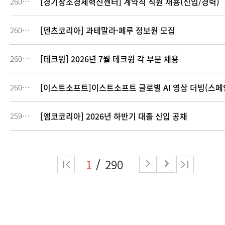
[경기창조경제혁신센터] 계약직 직원 채용(신입/경력)
260168
[덴츠코리아] 과테말라·페루 정보원 모집
260142
[테크윙] 2026년 7월 테크윙 각 부문 채용
260106
[이스트소프트]이스트소프트 글로벌 AI 영상 더빙(스페
260104
[앰코코리아] 2026년 하반기 대졸 신입 공채
259874
1
290