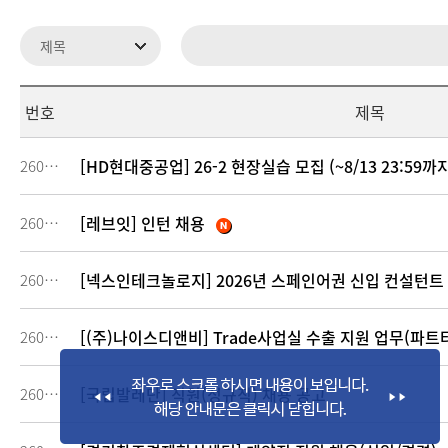
번호
제목
[HD현대중공업] 26-2 현장실습 모집 (~8/13 23:59까
260932
[레브잇] 인턴 채용
260878
[넥스인테크놀로지] 2026년 스페인어권 신입 컨설턴트 채용
260701
[(주)나이스디앤비] Trade사업실 수출 지원 업무(파트
260405
[국립발레단] 직원(정규직) 채용 공고
260334