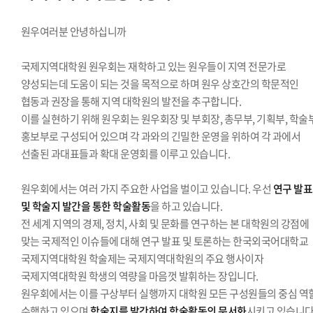
경영대학원총학생회
교육대학원총학생회
원우여러분 안녕하십니까
글로벌공공리더십대학원총학생회
국제지역대학원 원우회는 재학하고 있는 원우들이 지역 전문가로
양성되는데 도움이 되는 것을 목적으로 하며 원우 상호간의 학문적인
협동과 권장을 통해 지역 대학원의 발전을 추구합니다.
이를 실현하기 위해 원우회는 원우회장 및 부회장, 총무부, 기획부, 학술부
홍보부로 구성되어 있으며 각 과와의 긴밀한 운영을 위하여 각 과에서
선출된 과대표들과 확대 운영회를 이루고 있습니다.
원우회에서는 여러 가지 주요한 사업을 벌이고 있습니다. 우선
연구 발
및 학술지 발간을 통한 학술활동
을 하고 있습니다.
전 세계 지역의 경제, 정치, 사회 및 문화를 연구하는 본 대학원의 강점에
맞는 국제적인 이슈들에 대해 연구 발표 및 토론하는 한국외국어대학교
국제지역대학원 학술제는 국제지역대학원의 주요 행사이자
국제지역대학원 학생의 역량을 마음껏 발휘하는 장입니다.
원우회에서는 이를 구상부터 실행까지 대학원 모든 구성원들의 중심 역
수행하고 있으며
학술지를 발간하여 학술활동의 문서화
시키고 있습니다